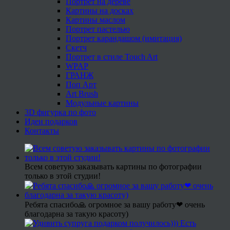
Портрет на дереве
Картины на досках
Картины маслом
Портрет пастелью
Портрет карандашом (имитация)
Скетч
Портрет в стиле Touch Art
WPAP
ГРАНЖ
Поп Арт
Art Brush
Модульные картины
3D фигурка по фото
Идеи подарков
Контакты
Всем советую заказывать картины по фотографии
только в этой студии!
Ребята спасибо🙏 огромное за вашу работу❤ очень
благодарна за такую красоту)