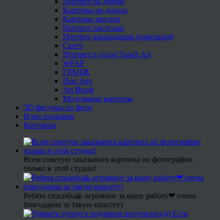
Портрет на дереве
Картины на досках
Картины маслом
Портрет пастелью
Портрет карандашом (имитация)
Скетч
Портрет в стиле Touch Art
WPAP
ГРАНЖ
Поп Арт
Art Brush
Модульные картины
3D фигурка по фото
Идеи подарков
Контакты
Всем советую заказывать картины по фотографии
только в этой студии!
Ребята спасибо🙏 огромное за вашу работу❤ очень
благодарна за такую красоту)