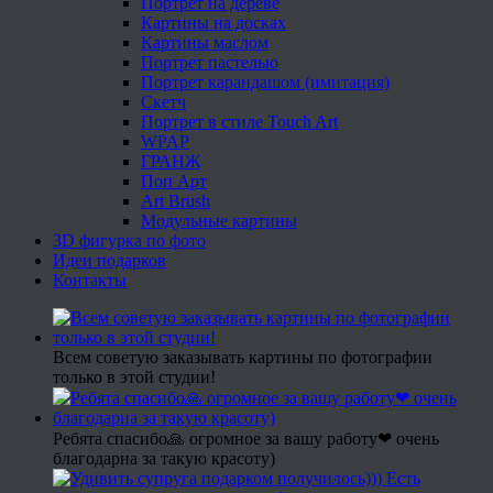
Портрет на дереве
Картины на досках
Картины маслом
Портрет пастелью
Портрет карандашом (имитация)
Скетч
Портрет в стиле Touch Art
WPAP
ГРАНЖ
Поп Арт
Art Brush
Модульные картины
3D фигурка по фото
Идеи подарков
Контакты
Всем советую заказывать картины по фотографии
только в этой студии!
Ребята спасибо🙏 огромное за вашу работу❤ очень
благодарна за такую красоту)