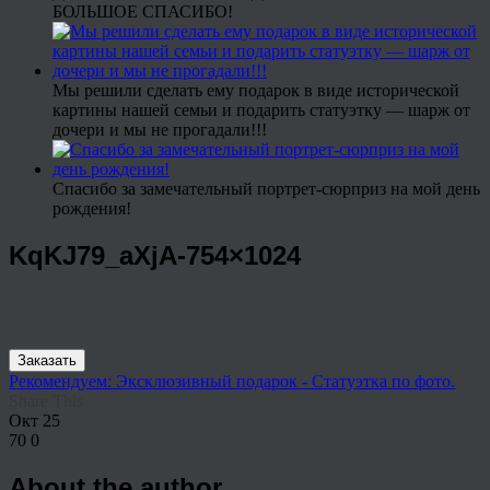
БОЛЬШОЕ СПАСИБО!
Мы решили сделать ему подарок в виде исторической
картины нашей семьи и подарить статуэтку — шарж от
дочери и мы не прогадали!!!
Спасибо за замечательный портрет-сюрприз на мой день
рождения!
KqKJ79_aXjA-754×1024
Заказать
Рекомендуем: Эксклюзивный подарок - Статуэтка по фото.
Share This
Окт
25
70
0
About the author