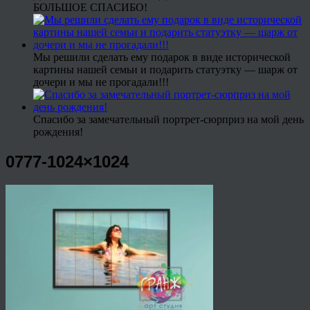
БОЛЬШОЕ СПАСИБО!
Мы решили сделать ему подарок в виде исторической
картины нашей семьи и подарить статуэтку — шарж от
дочери и мы не прогадали!!!
Спасибо за замечательный портрет-сюрприз на мой день
рождения!
0777-1024×1024