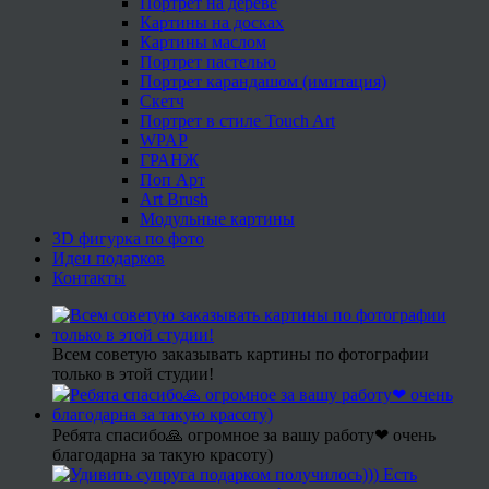
Портрет на дереве
Картины на досках
Картины маслом
Портрет пастелью
Портрет карандашом (имитация)
Скетч
Портрет в стиле Touch Art
WPAP
ГРАНЖ
Поп Арт
Art Brush
Модульные картины
3D фигурка по фото
Идеи подарков
Контакты
Всем советую заказывать картины по фотографии
только в этой студии!
Ребята спасибо🙏 огромное за вашу работу❤ очень
благодарна за такую красоту)