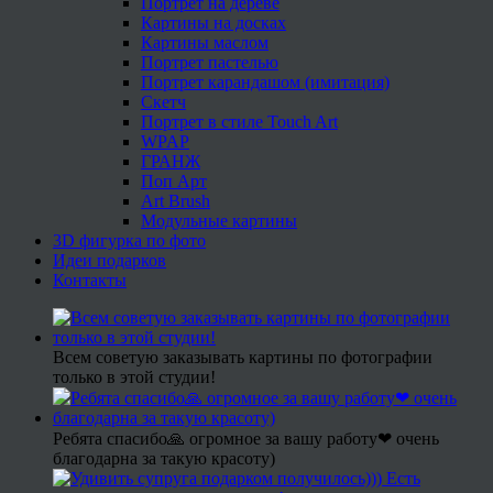
Портрет на дереве
Картины на досках
Картины маслом
Портрет пастелью
Портрет карандашом (имитация)
Скетч
Портрет в стиле Touch Art
WPAP
ГРАНЖ
Поп Арт
Art Brush
Модульные картины
3D фигурка по фото
Идеи подарков
Контакты
Всем советую заказывать картины по фотографии
только в этой студии!
Ребята спасибо🙏 огромное за вашу работу❤ очень
благодарна за такую красоту)