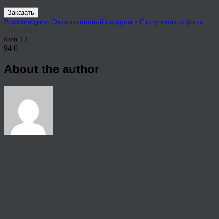
Заказать
Рекомендуем: Эксклюзивный подарок - Статуэтка по фото.
Share This
Фев
12
94
0
About the author
View all articles by rauffri
Post navigation
←
9999904
© 2026 Copyright.
Пользовательское соглашение на предоставление услуг
Политика конфиденциальности персональных данных