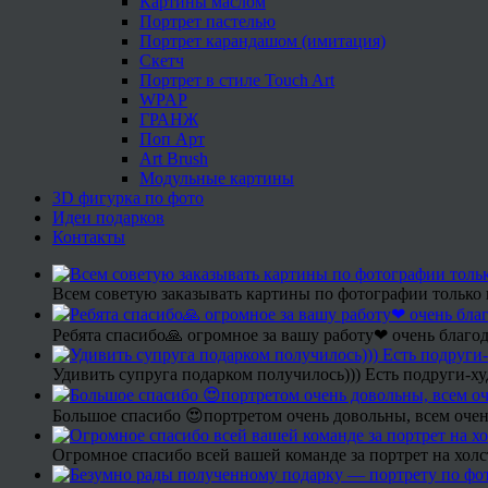
Картины маслом
Портрет пастелью
Портрет карандашом (имитация)
Скетч
Портрет в стиле Touch Art
WPAP
ГРАНЖ
Поп Арт
Art Brush
Модульные картины
3D фигурка по фото
Идеи подарков
Контакты
Всем советую заказывать картины по фотографии только 
Ребята спасибо🙏 огромное за вашу работу❤ очень благод
Удивить супруга подарком получилось))) Есть подруги-х
Большое спасибо 😍портретом очень довольны, всем очен
Огромное спасибо всей вашей команде за портрет на холс