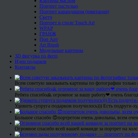
Картины маслом
Портрет пастелью
Портрет карандашом (имитация)
Скетч
Портрет в стиле Touch Art
WPAP
ГРАНЖ
Поп Арт
Art Brush
Модульные картины
3D фигурка по фото
Идеи подарков
Контакты
Всем советую заказывать картины по фотографии только 
Ребята спасибо🙏 огромное за вашу работу❤ очень благод
Удивить супруга подарком получилось))) Есть подруги-х
Большое спасибо 😍портретом очень довольны, всем очен
Огромное спасибо всей вашей команде за портрет на холс