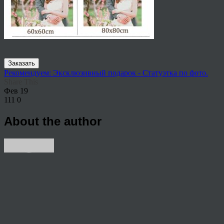
Заказать
Рекомендуем: Эксклюзивный подарок - Статуэтка по фото.
Share This
Фев
19
111
0
About the author
View all articles by rauffri
Post navigation