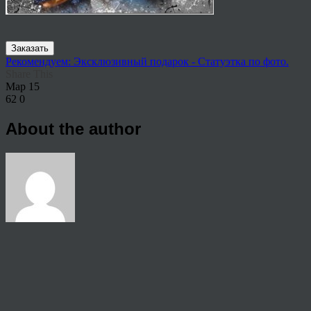
Заказать
Рекомендуем: Эксклюзивный подарок - Статуэтка по фото.
Share This
Мар
15
62
0
About the author
View all articles by rauffri
Post navigation
←
964282
© 2026 Copyright.