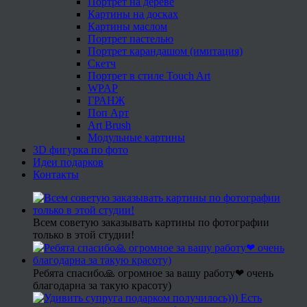
Портрет на дереве
Картины на досках
Картины маслом
Портрет пастелью
Портрет карандашом (имитация)
Скетч
Портрет в стиле Touch Art
WPAP
ГРАНЖ
Поп Арт
Art Brush
Модульные картины
3D фигурка по фото
Идеи подарков
Контакты
Всем советую заказывать картины по фотографии
только в этой студии!
Ребята спасибо🙏 огромное за вашу работу❤ очень
благодарна за такую красоту)