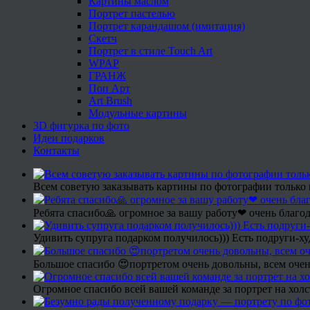
Картины маслом
Портрет пастелью
Портрет карандашом (имитация)
Скетч
Портрет в стиле Touch Art
WPAP
ГРАНЖ
Поп Арт
Art Brush
Модульные картины
3D фигурка по фото
Идеи подарков
Контакты
Всем советую заказывать картины по фотографии только 
Ребята спасибо🙏 огромное за вашу работу❤ очень благод
Удивить супруга подарком получилось))) Есть подруги-х
Большое спасибо 😍портретом очень довольны, всем очен
Огромное спасибо всей вашей команде за портрет на холс