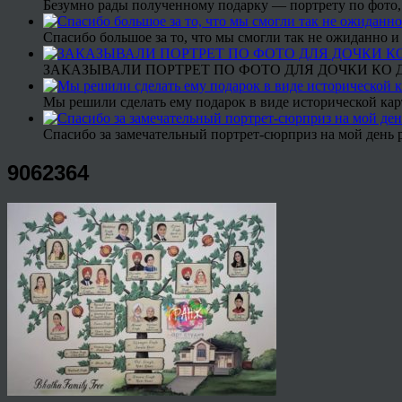
Безумно рады полученному подарку — портрету по фото,
Спасибо большое за то, что мы смогли так не ожиданно
ЗАКАЗЫВАЛИ ПОРТРЕТ ПО ФОТО ДЛЯ ДОЧКИ КО ДН
Мы решили сделать ему подарок в виде исторической кар
Спасибо за замечательный портрет-сюрприз на мой день 
9062364