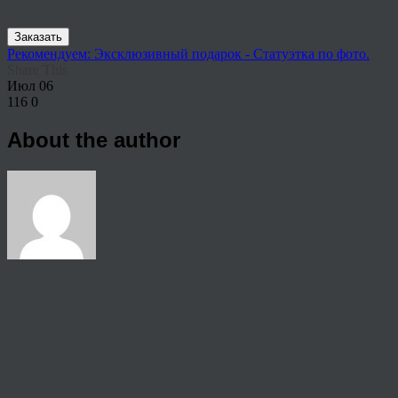
Заказать
Рекомендуем: Эксклюзивный подарок - Статуэтка по фото.
Share This
Июл
06
116
0
About the author
View all articles by rauffri
Post navigation
←
9062364
© 2026 Copyright.
Пользовательское соглашение на предоставление услуг