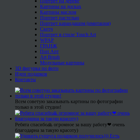
Портрет на дереве
Картины на досках
Картины маслом
Портрет пастелью
Портрет карандашом (имитация)
Скетч
Портрет в стиле Touch Art
WPAP
ГРАНЖ
Поп Арт
Art Brush
Модульные картины
3D фигурка по фото
Идеи подарков
Контакты
Всем советую заказывать картины по фотографии
только в этой студии!
Ребята спасибо🙏 огромное за вашу работу❤ очень
благодарна за такую красоту)