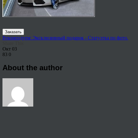
Заказать
Рекомендуем: Эксклюзивный подарок - Статуэтка по фото.
Share This
Окт
03
83
0
About the author
View all articles by anton
Post navigation