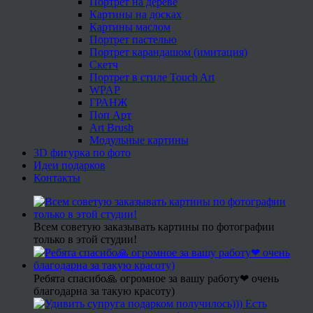
Портрет на дереве
Картины на досках
Картины маслом
Портрет пастелью
Портрет карандашом (имитация)
Скетч
Портрет в стиле Touch Art
WPAP
ГРАНЖ
Поп Арт
Art Brush
Модульные картины
3D фигурка по фото
Идеи подарков
Контакты
Всем советую заказывать картины по фотографии
только в этой студии!
Ребята спасибо🙏 огромное за вашу работу❤ очень
благодарна за такую красоту)