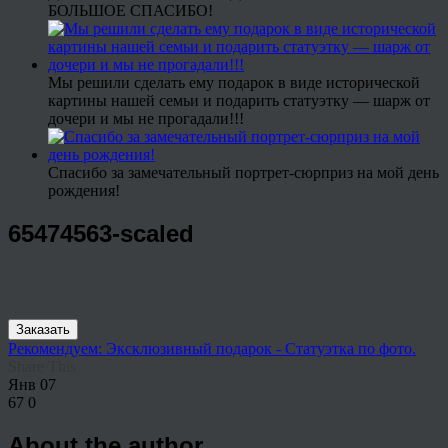
БОЛЬШОЕ СПАСИБО!
Мы решили сделать ему подарок в виде исторической
картины нашей семьи и подарить статуэтку — шарж от
дочери и мы не прогадали!!!
Спасибо за замечательный портрет-сюрприз на мой день
рождения!
65474563-scaled
Заказать
Рекомендуем: Эксклюзивный подарок - Статуэтка по фото.
Share This
Янв
07
67
0
About the author