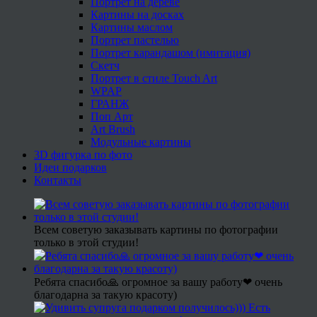
Портрет на дереве
Картины на досках
Картины маслом
Портрет пастелью
Портрет карандашом (имитация)
Скетч
Портрет в стиле Touch Art
WPAP
ГРАНЖ
Поп Арт
Art Brush
Модульные картины
3D фигурка по фото
Идеи подарков
Контакты
Всем советую заказывать картины по фотографии
только в этой студии!
Ребята спасибо🙏 огромное за вашу работу❤ очень
благодарна за такую красоту)