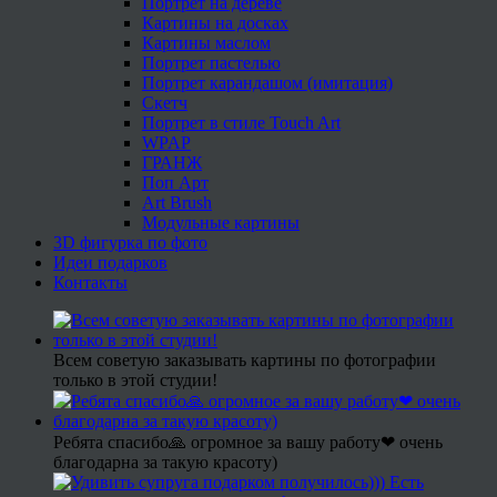
Портрет на дереве
Картины на досках
Картины маслом
Портрет пастелью
Портрет карандашом (имитация)
Скетч
Портрет в стиле Touch Art
WPAP
ГРАНЖ
Поп Арт
Art Brush
Модульные картины
3D фигурка по фото
Идеи подарков
Контакты
Всем советую заказывать картины по фотографии
только в этой студии!
Ребята спасибо🙏 огромное за вашу работу❤ очень
благодарна за такую красоту)