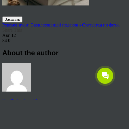
Заказать
Рекомендуем: Эксклюзивный подарок - Статуэтка по фото.
Share This
Авг
12
84
0
About the author
View all articles by rauffri
Post navigation
←
65404
© 2026 Copyright.