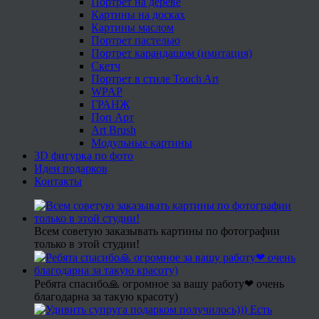
Портрет на дереве
Картины на досках
Картины маслом
Портрет пастелью
Портрет карандашом (имитация)
Скетч
Портрет в стиле Touch Art
WPAP
ГРАНЖ
Поп Арт
Art Brush
Модульные картины
3D фигурка по фото
Идеи подарков
Контакты
Всем советую заказывать картины по фотографии
только в этой студии!
Ребята спасибо🙏 огромное за вашу работу❤ очень
благодарна за такую красоту)