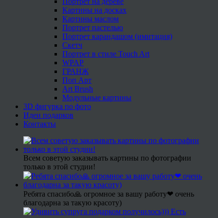
Портрет на дереве
Картины на досках
Картины маслом
Портрет пастелью
Портрет карандашом (имитация)
Скетч
Портрет в стиле Touch Art
WPAP
ГРАНЖ
Поп Арт
Art Brush
Модульные картины
3D фигурка по фото
Идеи подарков
Контакты
Всем советую заказывать картины по фотографии
только в этой студии!
Ребята спасибо🙏 огромное за вашу работу❤ очень
благодарна за такую красоту)