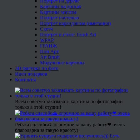
Портрет на дереве
Картины на досках
Картины маслом
Портрет пастелью
Портрет карандашом (имитация)
Скетч
Портрет в стиле Touch Art
WPAP
ГРАНЖ
Поп Арт
Art Brush
Модульные картины
3D фигурка по фото
Идеи подарков
Контакты
Всем советую заказывать картины по фотографии
только в этой студии!
Ребята спасибо🙏 огромное за вашу работу❤ очень
благодарна за такую красоту)