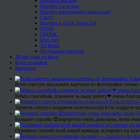
Картины маслом
Портрет пастелью
Портрет карандашом (имитация)
Скетч
Портрет в стиле Touch Art
WPAP
ГРАНЖ
Поп Арт
Art Brush
Модульные картины
3D фигурка по фото
Идеи подарков
Контакты
Всем советую заказывать картины по фотографии только 
Ребята спасибо🙏 огромное за вашу работу❤ очень благод
Удивить супруга подарком получилось))) Есть подруги-х
Большое спасибо 😍портретом очень довольны, всем очен
Огромное спасибо всей вашей команде за портрет на холс