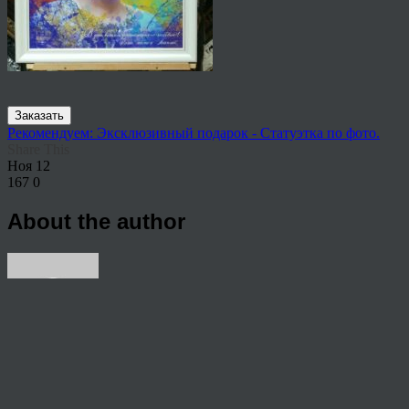
Заказать
Рекомендуем: Эксклюзивный подарок - Статуэтка по фото.
Share This
Ноя
12
167
0
About the author
View all articles by rauffri
Post navigation