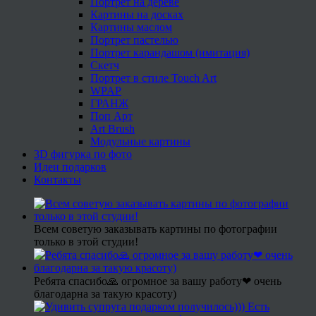
Портрет на дереве
Картины на досках
Картины маслом
Портрет пастелью
Портрет карандашом (имитация)
Скетч
Портрет в стиле Touch Art
WPAP
ГРАНЖ
Поп Арт
Art Brush
Модульные картины
3D фигурка по фото
Идеи подарков
Контакты
Всем советую заказывать картины по фотографии
только в этой студии!
Ребята спасибо🙏 огромное за вашу работу❤ очень
благодарна за такую красоту)