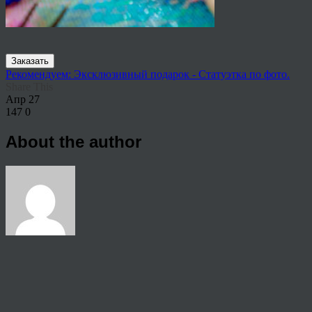
Заказать
Рекомендуем: Эксклюзивный подарок - Статуэтка по фото.
Share This
Апр
27
147
0
About the author
View all articles by rauffri
Post navigation
←
44444772