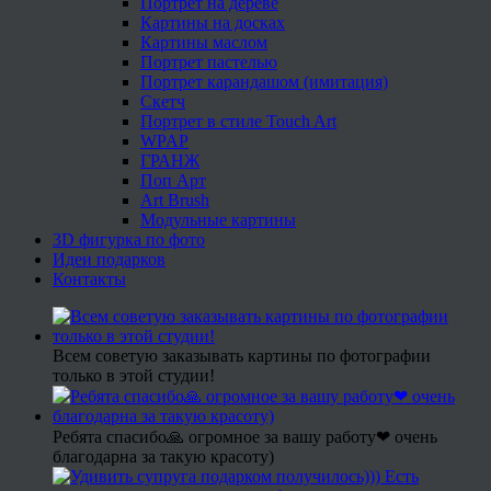
Портрет на дереве
Картины на досках
Картины маслом
Портрет пастелью
Портрет карандашом (имитация)
Скетч
Портрет в стиле Touch Art
WPAP
ГРАНЖ
Поп Арт
Art Brush
Модульные картины
3D фигурка по фото
Идеи подарков
Контакты
Всем советую заказывать картины по фотографии
только в этой студии!
Ребята спасибо🙏 огромное за вашу работу❤ очень
благодарна за такую красоту)