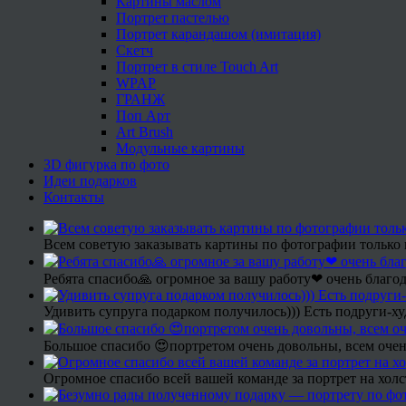
Картины маслом
Портрет пастелью
Портрет карандашом (имитация)
Скетч
Портрет в стиле Touch Art
WPAP
ГРАНЖ
Поп Арт
Art Brush
Модульные картины
3D фигурка по фото
Идеи подарков
Контакты
Всем советую заказывать картины по фотографии только 
Ребята спасибо🙏 огромное за вашу работу❤ очень благод
Удивить супруга подарком получилось))) Есть подруги-х
Большое спасибо 😍портретом очень довольны, всем очен
Огромное спасибо всей вашей команде за портрет на холс