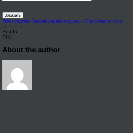
Заказать
Рекомендуем: Эксклюзивный подарок - Статуэтка по фото.
Share This
Апр
15
74
0
About the author
View all articles by rauffri
Post navigation
←
0077771
© 2026 Copyright.
Пользовательское соглашение на предоставление услуг