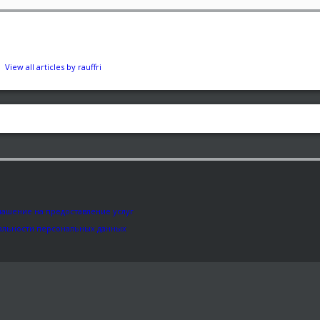
View all articles by rauffri
лашение на предоставление услуг
альности персональных данных