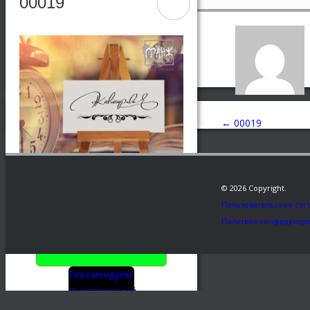
00019
←
00019
© 2026 Copyright.
Пользовательское сог
Политика конфиденци
Заказать
Рекомендуем:
Эксклюзивный
подарок -