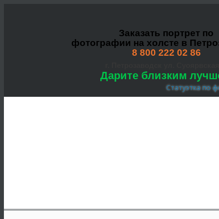
Заказать портрет по
фотографии на холсте в Петро
8 800 222 02 86
г. Петрозаводск ул. Суоярвская
Дарите близким лучш
Статуэтка по ф