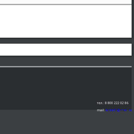
тел.: 8 800 222 02 86
mail:
holst10@mail.ru