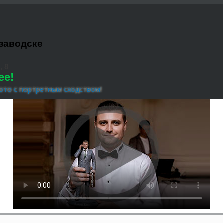
заводске
, 8
ее!
ото с портретным сходством!